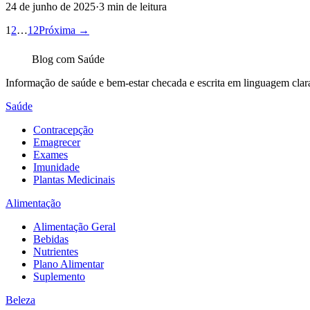
24 de junho de 2025
·
3
min de leitura
1
2
…
12
Próxima →
Blog com
Saúde
Informação de saúde e bem-estar checada e escrita em linguagem clara: 
Saúde
Contracepção
Emagrecer
Exames
Imunidade
Plantas Medicinais
Alimentação
Alimentação Geral
Bebidas
Nutrientes
Plano Alimentar
Suplemento
Beleza