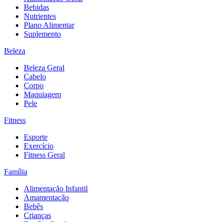
Bebidas
Nutrientes
Plano Alimentar
Suplemento
Beleza
Beleza Geral
Cabelo
Corpo
Maquiagem
Pele
Fitness
Esporte
Exercício
Fitness Geral
Família
Alimentação Infantil
Amamentação
Bebês
Crianças