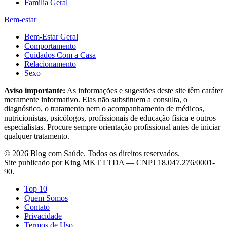
Família Geral
Bem-estar
Bem-Estar Geral
Comportamento
Cuidados Com a Casa
Relacionamento
Sexo
Aviso importante:
As informações e sugestões deste site têm caráter
meramente informativo. Elas não substituem a consulta, o
diagnóstico, o tratamento nem o acompanhamento de médicos,
nutricionistas, psicólogos, profissionais de educação física e outros
especialistas. Procure sempre orientação profissional antes de iniciar
qualquer tratamento.
©
2026
Blog com Saúde
. Todos os direitos reservados.
Site publicado por
King MKT LTDA
— CNPJ
18.047.276/0001-
90
.
Top 10
Quem Somos
Contato
Privacidade
Termos de Uso