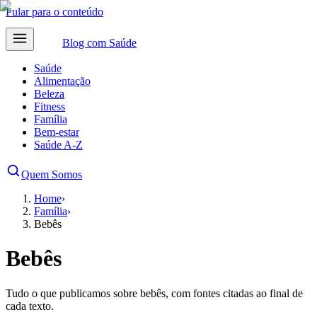
Pular para o conteúdo
Blog com
Saúde
Saúde
Alimentação
Beleza
Fitness
Família
Bem-estar
Saúde A-Z
Quem Somos
Home
›
Família
›
Bebês
Bebês
Tudo o que publicamos sobre bebês, com fontes citadas ao final de
cada texto.