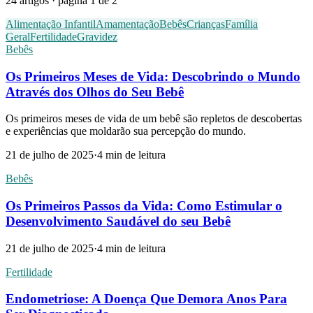
24
artigos
· página 1 de 2
Alimentação Infantil
Amamentação
Bebês
Crianças
Família
Geral
Fertilidade
Gravidez
Bebês
Os Primeiros Meses de Vida: Descobrindo o Mundo
Através dos Olhos do Seu Bebê
Os primeiros meses de vida de um bebê são repletos de descobertas
e experiências que moldarão sua percepção do mundo.
21 de julho de 2025
·
4
min de leitura
Bebês
Os Primeiros Passos da Vida: Como Estimular o
Desenvolvimento Saudável do seu Bebê
21 de julho de 2025
·
4
min de leitura
Fertilidade
Endometriose: A Doença Que Demora Anos Para