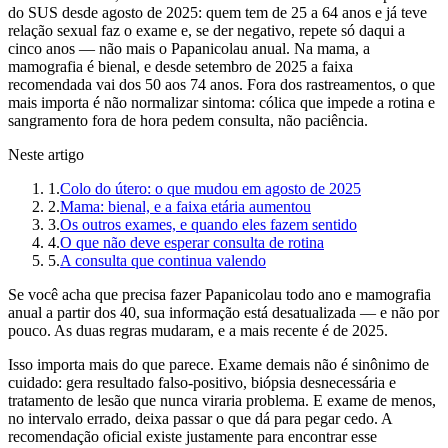
do SUS desde agosto de 2025: quem tem de 25 a 64 anos e já teve
relação sexual faz o exame e, se der negativo, repete só daqui a
cinco anos — não mais o Papanicolau anual. Na mama, a
mamografia é bienal, e desde setembro de 2025 a faixa
recomendada vai dos 50 aos 74 anos. Fora dos rastreamentos, o que
mais importa é não normalizar sintoma: cólica que impede a rotina e
sangramento fora de hora pedem consulta, não paciência.
Neste artigo
1
.
Colo do útero: o que mudou em agosto de 2025
2
.
Mama: bienal, e a faixa etária aumentou
3
.
Os outros exames, e quando eles fazem sentido
4
.
O que não deve esperar consulta de rotina
5
.
A consulta que continua valendo
Se você acha que precisa fazer Papanicolau todo ano e mamografia
anual a partir dos 40, sua informação está desatualizada — e não por
pouco. As duas regras mudaram, e a mais recente é de 2025.
Isso importa mais do que parece. Exame demais não é sinônimo de
cuidado: gera resultado falso-positivo, biópsia desnecessária e
tratamento de lesão que nunca viraria problema. E exame de menos,
no intervalo errado, deixa passar o que dá para pegar cedo. A
recomendação oficial existe justamente para encontrar esse