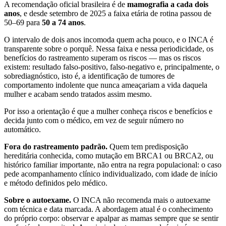
A recomendação oficial brasileira é de
mamografia a cada dois
anos
, e desde setembro de 2025 a faixa etária de rotina passou de
50–69 para
50 a 74 anos
.
O intervalo de dois anos incomoda quem acha pouco, e o INCA é
transparente sobre o porquê. Nessa faixa e nessa periodicidade, os
benefícios do rastreamento superam os riscos — mas os riscos
existem: resultado falso-positivo, falso-negativo e, principalmente, o
sobrediagnóstico, isto é, a identificação de tumores de
comportamento indolente que nunca ameaçariam a vida daquela
mulher e acabam sendo tratados assim mesmo.
Por isso a orientação é que a mulher conheça riscos e benefícios e
decida junto com o médico, em vez de seguir número no
automático.
Fora do rastreamento padrão.
Quem tem predisposição
hereditária conhecida, como mutação em BRCA1 ou BRCA2, ou
histórico familiar importante, não entra na regra populacional: o caso
pede acompanhamento clínico individualizado, com idade de início
e método definidos pelo médico.
Sobre o autoexame.
O INCA não recomenda mais o autoexame
com técnica e data marcada. A abordagem atual é o conhecimento
do próprio corpo: observar e apalpar as mamas sempre que se sentir