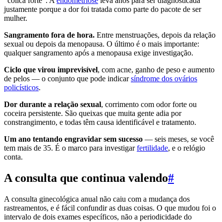
"cólica forte". A
endometriose
leva anos para ser diagnosticada
justamente porque a dor foi tratada como parte do pacote de ser
mulher.
Sangramento fora de hora.
Entre menstruações, depois da relação
sexual ou depois da menopausa. O último é o mais importante:
qualquer sangramento após a menopausa exige investigação.
Ciclo que virou imprevisível
, com acne, ganho de peso e aumento
de pelos — o conjunto que pode indicar
síndrome dos ovários
policísticos
.
Dor durante a relação sexual
, corrimento com odor forte ou
coceira persistente. São queixas que muita gente adia por
constrangimento, e todas têm causa identificável e tratamento.
Um ano tentando engravidar sem sucesso
— seis meses, se você
tem mais de 35. É o marco para investigar
fertilidade
, e o relógio
conta.
A consulta que continua valendo
#
A consulta ginecológica anual não caiu com a mudança dos
rastreamentos, e é fácil confundir as duas coisas. O que mudou foi o
intervalo de dois exames específicos, não a periodicidade do