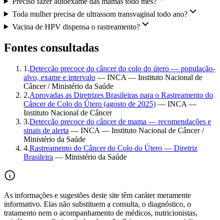
Preciso fazer autoexame das mamas todo mês?
Toda mulher precisa de ultrassom transvaginal todo ano?
Vacina de HPV dispensa o rastreamento?
Fontes consultadas
1
.
Detecção precoce do câncer do colo do útero — população-
alvo, exame e intervalo
—
INCA — Instituto Nacional de
Câncer / Ministério da Saúde
2
.
Aprovadas as Diretrizes Brasileiras para o Rastreamento do
Câncer de Colo do Útero (agosto de 2025)
—
INCA —
Instituto Nacional de Câncer
3
.
Detecção precoce do câncer de mama — recomendações e
sinais de alerta
—
INCA — Instituto Nacional de Câncer /
Ministério da Saúde
4
.
Rastreamento do Câncer do Colo do Útero — Diretriz
Brasileira
—
Ministério da Saúde
As informações e sugestões deste site têm caráter meramente
informativo. Elas não substituem a consulta, o diagnóstico, o
tratamento nem o acompanhamento de médicos, nutricionistas,