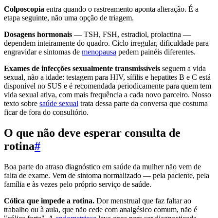
Colposcopia
entra quando o rastreamento aponta alteração. É a
etapa seguinte, não uma opção de triagem.
Dosagens hormonais
— TSH, FSH, estradiol, prolactina —
dependem inteiramente do quadro. Ciclo irregular, dificuldade para
engravidar e sintomas de
menopausa
pedem painéis diferentes.
Exames de infecções sexualmente transmissíveis
seguem a vida
sexual, não a idade: testagem para HIV, sífilis e hepatites B e C está
disponível no SUS e é recomendada periodicamente para quem tem
vida sexual ativa, com mais frequência a cada novo parceiro. Nosso
texto sobre
saúde sexual
trata dessa parte da conversa que costuma
ficar de fora do consultório.
O que não deve esperar consulta de
rotina
#
Boa parte do atraso diagnóstico em saúde da mulher não vem de
falta de exame. Vem de sintoma normalizado — pela paciente, pela
família e às vezes pelo próprio serviço de saúde.
Cólica que impede a rotina.
Dor menstrual que faz faltar ao
trabalho ou à aula, que não cede com analgésico comum, não é