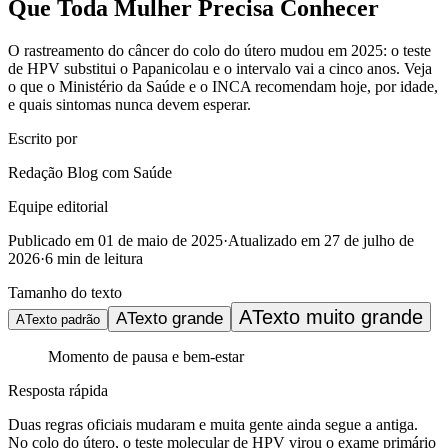
Que Toda Mulher Precisa Conhecer
O rastreamento do câncer do colo do útero mudou em 2025: o teste
de HPV substitui o Papanicolau e o intervalo vai a cinco anos. Veja
o que o Ministério da Saúde e o INCA recomendam hoje, por idade,
e quais sintomas nunca devem esperar.
Escrito por
Redação Blog com Saúde
Equipe editorial
Publicado em
01 de maio de 2025
·
Atualizado em
27 de julho de
2026
·
6
min de leitura
Tamanho do texto
A
Texto muito grande
A
Texto grande
A
Texto padrão
Momento de pausa e bem-estar
Resposta rápida
Duas regras oficiais mudaram e muita gente ainda segue a antiga.
No colo do útero, o teste molecular de HPV virou o exame primário