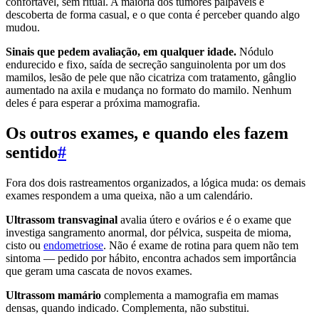
confortável, sem ritual. A maioria dos tumores palpáveis é
descoberta de forma casual, e o que conta é perceber quando algo
mudou.
Sinais que pedem avaliação, em qualquer idade.
Nódulo
endurecido e fixo, saída de secreção sanguinolenta por um dos
mamilos, lesão de pele que não cicatriza com tratamento, gânglio
aumentado na axila e mudança no formato do mamilo. Nenhum
deles é para esperar a próxima mamografia.
Os outros exames, e quando eles fazem
sentido
#
Fora dos dois rastreamentos organizados, a lógica muda: os demais
exames respondem a uma queixa, não a um calendário.
Ultrassom transvaginal
avalia útero e ovários e é o exame que
investiga sangramento anormal, dor pélvica, suspeita de mioma,
cisto ou
endometriose
. Não é exame de rotina para quem não tem
sintoma — pedido por hábito, encontra achados sem importância
que geram uma cascata de novos exames.
Ultrassom mamário
complementa a mamografia em mamas
densas, quando indicado. Complementa, não substitui.