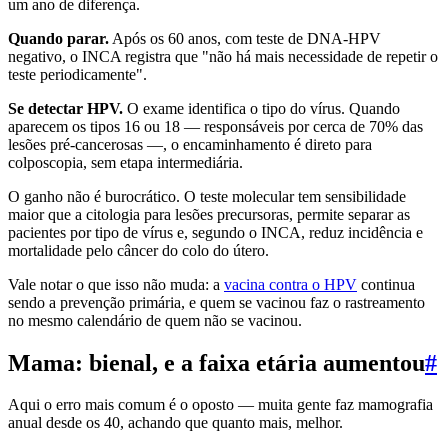
um ano de diferença.
Quando parar.
Após os 60 anos, com teste de DNA-HPV
negativo, o INCA registra que "não há mais necessidade de repetir o
teste periodicamente".
Se detectar HPV.
O exame identifica o tipo do vírus. Quando
aparecem os tipos 16 ou 18 — responsáveis por cerca de 70% das
lesões pré-cancerosas —, o encaminhamento é direto para
colposcopia, sem etapa intermediária.
O ganho não é burocrático. O teste molecular tem sensibilidade
maior que a citologia para lesões precursoras, permite separar as
pacientes por tipo de vírus e, segundo o INCA, reduz incidência e
mortalidade pelo câncer do colo do útero.
Vale notar o que isso não muda: a
vacina contra o HPV
continua
sendo a prevenção primária, e quem se vacinou faz o rastreamento
no mesmo calendário de quem não se vacinou.
Mama: bienal, e a faixa etária aumentou
#
Aqui o erro mais comum é o oposto — muita gente faz mamografia
anual desde os 40, achando que quanto mais, melhor.