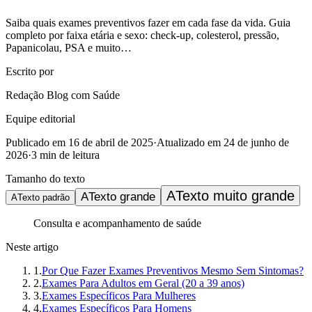
Saiba quais exames preventivos fazer em cada fase da vida. Guia
completo por faixa etária e sexo: check-up, colesterol, pressão,
Papanicolau, PSA e muito…
Escrito por
Redação Blog com Saúde
Equipe editorial
Publicado em
16 de abril de 2025
·
Atualizado em
24 de junho de
2026
·
3
min de leitura
Tamanho do texto
A
Texto muito grande
A
Texto grande
A
Texto padrão
Consulta e acompanhamento de saúde
Neste artigo
1
.
Por Que Fazer Exames Preventivos Mesmo Sem Sintomas?
2
.
Exames Para Adultos em Geral (20 a 39 anos)
3
.
Exames Específicos Para Mulheres
4
.
Exames Específicos Para Homens