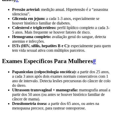
Pressão arterial:
medição anual. Hipertensão é a “assassina
silenciosa”.
Glicemia em jejum:
a cada 1-3 anos, especialmente se
houver histórico familiar de diabetes.
Colesterol e triglicerídeos:
perfil lipídico completo a cada 3-
5 anos. Mais frequente se houver fatores de risco.
Hemograma completo:
avaliação geral do sangue, detecta
anemias e infecções.
ISTs (HIV, sífilis, hepatites B e C):
especialmente para quem
tem vida sexual ativa com múltiplos parceiros.
Exames Específicos Para Mulheres
#
Papanicolau (colpocitologia oncótica):
a partir dos 25 anos,
a cada 3 anos após dois exames normais consecutivos com 1
ano de intervalo. Detecta lesões precursoras do câncer de colo
do útero.
Ultrassom transvaginal + mamografia:
mamografia anual a
partir dos 50 anos (ou antes se houver histórico familiar de
câncer de mama).
Densitometria óssea:
a partir dos 65 anos, ou antes na
menopausa precoce, para rastrear osteoporose.