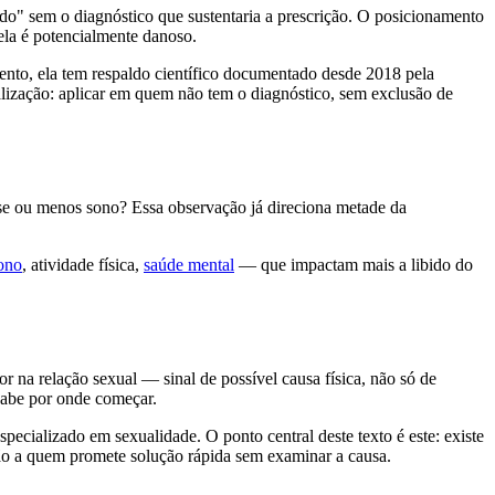
bido" sem o diagnóstico que sustentaria a prescrição. O posicionamento
dela é potencialmente danoso.
nto, ela tem respaldo científico documentado desde 2018 pela
ização: aplicar em quem não tem o diagnóstico, sem exclusão de
se ou menos sono? Essa observação já direciona metade da
ono
, atividade física,
saúde mental
— que impactam mais a libido do
na relação sexual — sinal de possível causa física, não só de
sabe por onde começar.
ecializado em sexualidade. O ponto central deste texto é este: existe
não a quem promete solução rápida sem examinar a causa.