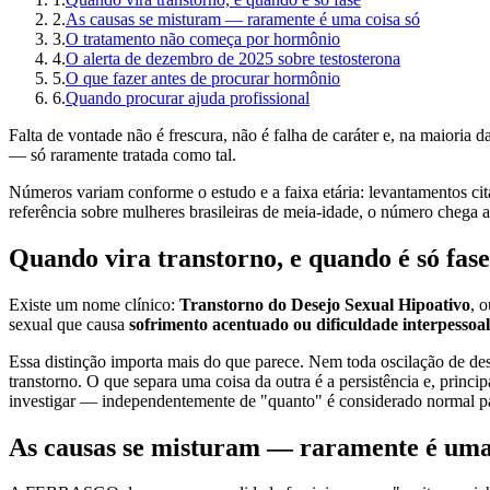
2
.
As causas se misturam — raramente é uma coisa só
3
.
O tratamento não começa por hormônio
4
.
O alerta de dezembro de 2025 sobre testosterona
5
.
O que fazer antes de procurar hormônio
6
.
Quando procurar ajuda profissional
Falta de vontade não é frescura, não é falha de caráter e, na maioria
— só raramente tratada como tal.
Números variam conforme o estudo e a faixa etária: levantamentos 
referência sobre mulheres brasileiras de meia-idade, o número cheg
Quando vira transtorno, e quando é só fase
Existe um nome clínico:
Transtorno do Desejo Sexual Hipoativo
, 
sexual que causa
sofrimento acentuado ou dificuldade interpessoal
Essa distinção importa mais do que parece. Nem toda oscilação de des
transtorno. O que separa uma coisa da outra é a persistência e, princ
investigar — independentemente de "quanto" é considerado normal pa
As causas se misturam — raramente é uma 