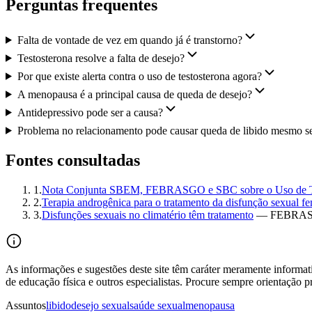
Perguntas frequentes
Falta de vontade de vez em quando já é transtorno?
Testosterona resolve a falta de desejo?
Por que existe alerta contra o uso de testosterona agora?
A menopausa é a principal causa de queda de desejo?
Antidepressivo pode ser a causa?
Problema no relacionamento pode causar queda de libido mesmo 
Fontes consultadas
1
.
Nota Conjunta SBEM, FEBRASGO e SBC sobre o Uso de Te
2
.
Terapia androgênica para o tratamento da disfunção sexual f
3
.
Disfunções sexuais no climatério têm tratamento
—
FEBRASGO
As informações e sugestões deste site têm caráter meramente informat
de educação física e outros especialistas. Procure sempre orientação pr
Assuntos
libido
desejo sexual
saúde sexual
menopausa