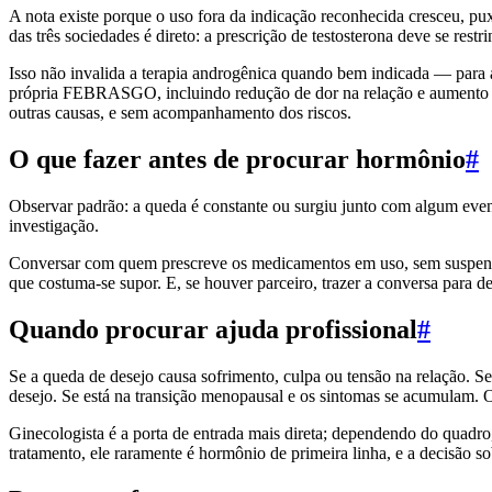
A nota existe porque o uso fora da indicação reconhecida cresceu, pux
das três sociedades é direto: a prescrição de testosterona deve se res
Isso não invalida a terapia androgênica quando bem indicada — para
própria FEBRASGO, incluindo redução de dor na relação e aumento da
outras causas, e sem acompanhamento dos riscos.
O que fazer antes de procurar hormônio
#
Observar padrão: a queda é constante ou surgiu junto com algum eve
investigação.
Conversar com quem prescreve os medicamentos em uso, sem suspende
que costuma-se supor. E, se houver parceiro, trazer a conversa para d
Quando procurar ajuda profissional
#
Se a queda de desejo causa sofrimento, culpa ou tensão na relação. 
desejo. Se está na transição menopausal e os sintomas se acumulam. 
Ginecologista é a porta de entrada mais direta; dependendo do quadro,
tratamento, ele raramente é hormônio de primeira linha, e a decisão