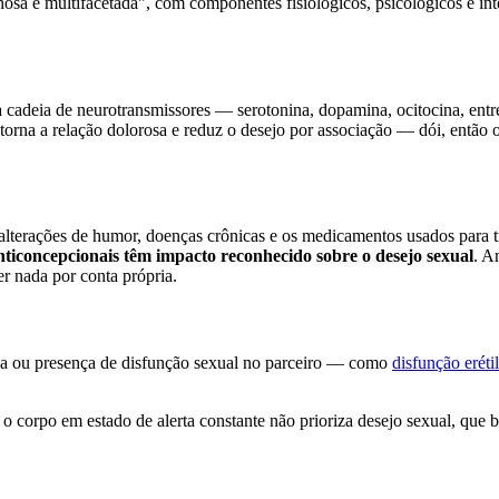
e multifacetada", com componentes fisiológicos, psicológicos e inter
a cadeia de neurotransmissores — serotonina, dopamina, ocitocina, entr
 torna a relação dolorosa e reduz o desejo por associação — dói, então 
 alterações de humor, doenças crônicas e os medicamentos usados para t
anticoncepcionais têm impacto reconhecido sobre o desejo sexual
. A
r nada por conta própria.
cia ou presença de disfunção sexual no parceiro — como
disfunção erétil
o corpo em estado de alerta constante não prioriza desejo sexual, que