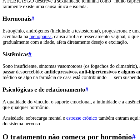
A FEBRASGO descreve a sexualidade feminina como "muito caprichosa 
raramente existe uma causa única e isolada.
Hormonais
#
Estrogênio, andrógenos (incluindo a testosterona), progesterona e um
acentuada na
menopausa
, causa atrofia e ressecamento vaginal, o que
gradualmente com a idade, afeta diretamente desejo e excitação.
Sistêmicas
#
Sono insuficiente, sintomas vasomotores (os fogachos do climatério),
passar despercebido:
antidepressivos, anti-hipertensivos e alguns 
médico se algo na farmácia de casa está contribuindo — sem suspende
Psicológicas e de relacionamento
#
A qualidade do vínculo, o suporte emocional, a intimidade e a ausên
que qualquer hormônio.
Ansiedade, sobrecarga mental e
estresse crônico
também entram aqui: 
do sistema nervoso.
O tratamento não começa por hormônio
#