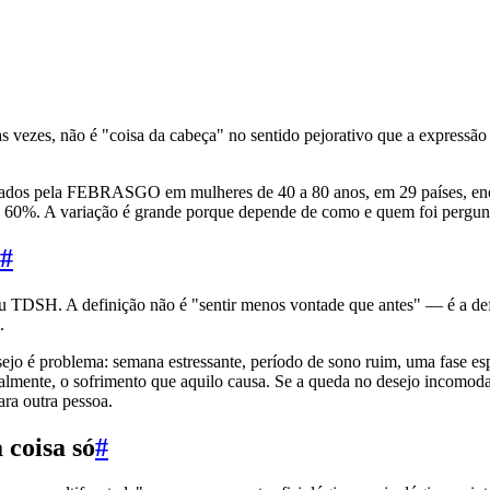
 das vezes, não é "coisa da cabeça" no sentido pejorativo que a express
citados pela FEBRASGO em mulheres de 40 a 80 anos, em 29 países, en
a a 60%. A variação é grande porque depende de como e quem foi perg
#
ou TDSH. A definição não é "sentir menos vontade que antes" — é a defi
.
ejo é problema: semana estressante, período de sono ruim, uma fase es
ipalmente, o sofrimento que aquilo causa. Se a queda no desejo incomoda
ra outra pessoa.
coisa só
#