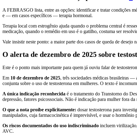
A FEBRASGO lista, entre as opções: identificar e tratar condições méd
e — em casos específicos — terapia hormonal.
Terapia local com estrogênio ajuda quando o problema central é ress
medicação, quando o remédio em uso é o gatilho, costuma ser resolvid
Vale insistir neste ponto: a maior parte dos casos de queda de desejo
O alerta de dezembro de 2025 sobre testos
Este é o ponto mais importante para quem já ouviu falar de testostero
Em
10 de dezembro de 2025
, três sociedades médicas brasileiras
conjunta sobre o uso de testosterona em mulheres. O texto é incomum
A única indicação reconhecida
é o tratamento do Transtorno do De
depressão, fatores psicossociais. Não é indicação para mulher fora da
O que a nota proíbe explicitamente:
dosar testosterona para investi
manipulados, cuja farmacocinética é imprevisível, e usar o hormônio 
Os riscos documentados do uso indiscriminado
incluem virilização,
AVC.