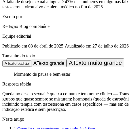
A falta de desejo sexual atinge até 43% das mulheres em algumas fai
testosterona virou alvo de alerta médico no fim de 2025.
Escrito por
Redação Blog com Saúde
Equipe editorial
Publicado em
08 de abril de 2025
·
Atualizado em
27 de julho de 2026
Tamanho do texto
A
Texto muito grande
A
Texto grande
A
Texto padrão
Momento de pausa e bem-estar
Resposta rápida
Queda no desejo sexual é queixa comum e tem nome clínico — Transto
grupos que quase sempre se misturam: hormonais (queda de estrogênio
incluindo terapia com testosterona em casos específicos — mas em de
indicação estética e sem prescrição.
Neste artigo
1
.
Quando vira transtorno, e quando é só fase