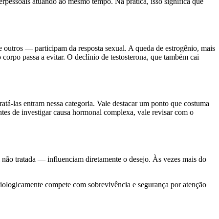
pessoais atuando ao mesmo tempo. Na prática, isso significa que
e outros — participam da resposta sexual. A queda de estrogênio, mais
o corpo passa a evitar. O declínio de testosterona, que também cai
ratá-las entram nessa categoria. Vale destacar um ponto que costuma
ntes de investigar causa hormonal complexa, vale revisar com o
não tratada — influenciam diretamente o desejo. Às vezes mais do
 biologicamente compete com sobrevivência e segurança por atenção