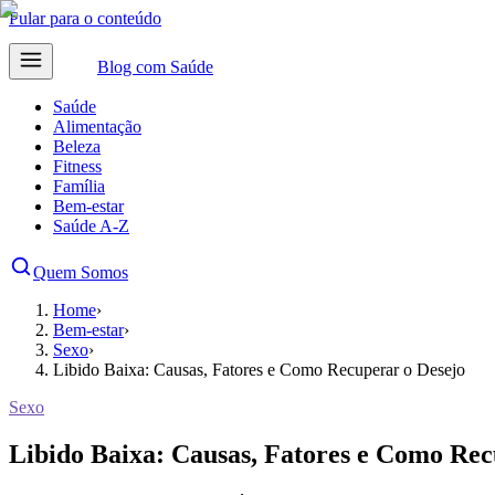
Pular para o conteúdo
Blog com
Saúde
Saúde
Alimentação
Beleza
Fitness
Família
Bem-estar
Saúde A-Z
Quem Somos
Home
›
Bem-estar
›
Sexo
›
Libido Baixa: Causas, Fatores e Como Recuperar o Desejo
Sexo
Libido Baixa: Causas, Fatores e Como Rec