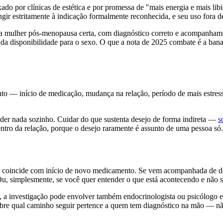
ado por clínicas de estética e por promessa de "mais energia e mais li
tringir estritamente à indicação formalmente reconhecida, e seu uso fora 
 a mulher pós-menopausa certa, com diagnóstico correto e acompanhame
 disponibilidade para o sexo. O que a nota de 2025 combate é a banal
nto — início de medicação, mudança na relação, período de mais estres
r nada sozinho. Cuidar do que sustenta desejo de forma indireta —
s
entro da relação, porque o desejo raramente é assunto de uma pessoa só.
Se coincide com início de novo medicamento. Se vem acompanhada de dor 
Ou, simplesmente, se você quer entender o que está acontecendo e não 
 a investigação pode envolver também endocrinologista ou psicólogo esp
 sobre qual caminho seguir pertence a quem tem diagnóstico na mão — 