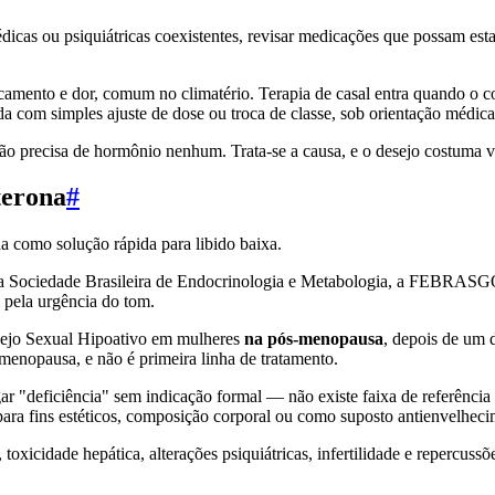
icas ou psiquiátricas coexistentes, revisar medicações que possam estar 
ecamento e dor, comum no climatério. Terapia de casal entra quando o
a com simples ajuste de dose ou troca de classe, sob orientação médica
 não precisa de hormônio nenhum. Trata-se a causa, e o desejo costuma vo
terona
#
na como solução rápida para libido baixa.
 — a Sociedade Brasileira de Endocrinologia e Metabologia, a FEBRASG
 pela urgência do tom.
sejo Sexual Hipoativo em mulheres
na pós-menopausa
, depois de um 
 menopausa, e não é primeira linha de tratamento.
gar "deficiência" sem indicação formal — não existe faixa de referência
para fins estéticos, composição corporal ou como suposto antienvelheci
 toxicidade hepática, alterações psiquiátricas, infertilidade e repercuss