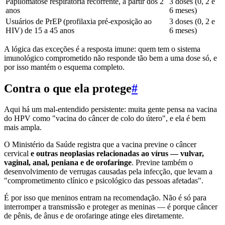
Papilomatose respiratória recorrente, a partir dos 2
3 doses (0, 2 e
anos
6 meses)
Usuários de PrEP (profilaxia pré-exposição ao
3 doses (0, 2 e
HIV) de 15 a 45 anos
6 meses)
A lógica das exceções é a resposta imune: quem tem o sistema
imunológico comprometido não responde tão bem a uma dose só, e
por isso mantém o esquema completo.
Contra o que ela protege
#
Aqui há um mal-entendido persistente: muita gente pensa na vacina
do HPV como "vacina do câncer de colo do útero", e ela é bem
mais ampla.
O Ministério da Saúde registra que a vacina previne o câncer
cervical
e outras neoplasias relacionadas ao vírus — vulvar,
vaginal, anal, peniana e de orofaringe
. Previne também o
desenvolvimento de verrugas causadas pela infecção, que levam a
"comprometimento clínico e psicológico das pessoas afetadas".
É por isso que meninos entram na recomendação. Não é só para
interromper a transmissão e proteger as meninas — é porque câncer
de pênis, de ânus e de orofaringe atinge eles diretamente.