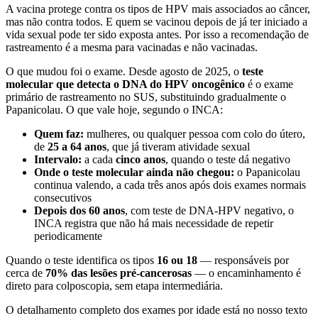
A vacina protege contra os tipos de HPV mais associados ao câncer,
mas não contra todos. E quem se vacinou depois de já ter iniciado a
vida sexual pode ter sido exposta antes. Por isso a recomendação de
rastreamento é a mesma para vacinadas e não vacinadas.
O que mudou foi o exame. Desde agosto de 2025, o
teste
molecular que detecta o DNA do HPV oncogênico
é o exame
primário de rastreamento no SUS, substituindo gradualmente o
Papanicolau. O que vale hoje, segundo o INCA:
Quem faz:
mulheres, ou qualquer pessoa com colo do útero,
de
25 a 64 anos
, que já tiveram atividade sexual
Intervalo:
a cada
cinco anos
, quando o teste dá negativo
Onde o teste molecular ainda não chegou:
o Papanicolau
continua valendo, a cada três anos após dois exames normais
consecutivos
Depois dos 60 anos
, com teste de DNA-HPV negativo, o
INCA registra que não há mais necessidade de repetir
periodicamente
Quando o teste identifica os tipos
16 ou 18
— responsáveis por
cerca de
70% das lesões pré-cancerosas
— o encaminhamento é
direto para colposcopia, sem etapa intermediária.
O detalhamento completo dos exames por idade está no nosso texto