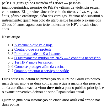
países. Alguns grupos mantêm três doses — pessoas
imunodeprimidas, usuários de PrEP e vítimas de violência sexual,
entre outros. Ela previne câncer de colo do útero, vulva, vagina,
ânus, pênis e orofaringe, além das verrugas. Vacinar não substitui o
rastreamento: quem tem colo do útero segue fazendo o exame dos
25 aos 64 anos, agora com teste molecular de HPV a cada cinco
anos.
Neste artigo
1
.
A vacina: o que vale hoje
2
.
Contra o que ela protege
3
.
Por que a idade de 9 a 14 anos
4
.
O rastreamento mudou em 2025 — e continua necessário
5
.
Ter HPV não é ter câncer
6
.
Como se proteger além da vacina
7
.
Quando procurar o serviço de saúde
Duas coisas mudaram na prevenção do HPV no Brasil em pouco
mais de um ano, e as duas contrariam o que a maioria das pessoas
ainda acredita: a vacina virou
dose única
para o público principal, e
o exame preventivo deixou de ser o Papanicolau anual.
Quem se guia pela informação de cinco anos atrás está errado nas
duas pontas.