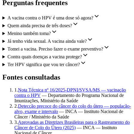
Perguntas frequentes
A vacina contra o HPV é uma dose só agora?
Quem ainda precisa de três doses?
Menino também toma?
Já tenho vida sexual. A vacina ainda vale?
Tomei a vacina. Preciso fazer o exame preventivo?
Contra quais doenças a vacina protege?
Ter HPV significa que vou ter câncer?
Fontes consultadas
1
.
Nota Técnica nº 16/2025-DPNI/SVSA/MS — vacinação
contra o HPV
—
Departamento do Programa Nacional de
Imunizações, Ministério da Saúde
2
.
Detecção precoce do câncer do colo do útero — população-
alvo, exame e intervalo
—
INCA — Instituto Nacional de
Câncer / Ministério da Saúde
3
.
Aprovadas as Diretrizes Brasileiras para o Rastreamento do
Câncer de Colo do Útero (2025)
—
INCA — Instituto
Nacional de Câncer