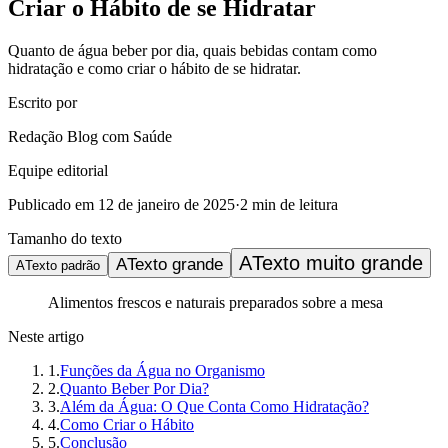
Criar o Hábito de se Hidratar
Quanto de água beber por dia, quais bebidas contam como
hidratação e como criar o hábito de se hidratar.
Escrito por
Redação Blog com Saúde
Equipe editorial
Publicado em
12 de janeiro de 2025
·
2
min de leitura
Tamanho do texto
A
Texto muito grande
A
Texto grande
A
Texto padrão
Alimentos frescos e naturais preparados sobre a mesa
Neste artigo
1
.
Funções da Água no Organismo
2
.
Quanto Beber Por Dia?
3
.
Além da Água: O Que Conta Como Hidratação?
4
.
Como Criar o Hábito
5
.
Conclusão