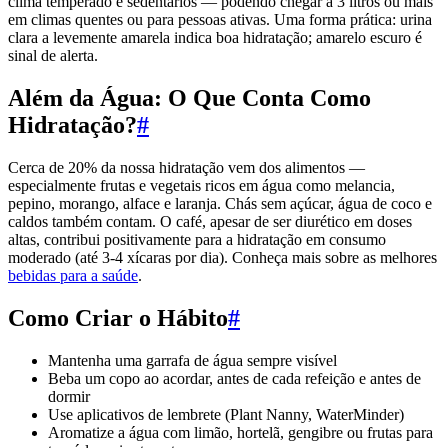
clima temperado e sedentários — podendo chegar a 3 litros ou mais
em climas quentes ou para pessoas ativas. Uma forma prática: urina
clara a levemente amarela indica boa hidratação; amarelo escuro é
sinal de alerta.
Além da Água: O Que Conta Como
Hidratação?
#
Cerca de 20% da nossa hidratação vem dos alimentos —
especialmente frutas e vegetais ricos em água como melancia,
pepino, morango, alface e laranja. Chás sem açúcar, água de coco e
caldos também contam. O café, apesar de ser diurético em doses
altas, contribui positivamente para a hidratação em consumo
moderado (até 3-4 xícaras por dia). Conheça mais sobre as melhores
bebidas para a saúde
.
Como Criar o Hábito
#
Mantenha uma garrafa de água sempre visível
Beba um copo ao acordar, antes de cada refeição e antes de
dormir
Use aplicativos de lembrete (Plant Nanny, WaterMinder)
Aromatize a água com limão, hortelã, gengibre ou frutas para