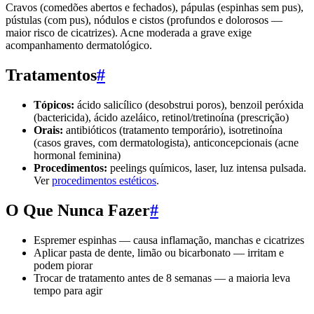
Cravos (comedões abertos e fechados), pápulas (espinhas sem pus),
pústulas (com pus), nódulos e cistos (profundos e dolorosos —
maior risco de cicatrizes). Acne moderada a grave exige
acompanhamento dermatológico.
Tratamentos
#
Tópicos:
ácido salicílico (desobstrui poros), benzoil peróxida
(bactericida), ácido azeláico, retinol/tretinoína (prescrição)
Orais:
antibióticos (tratamento temporário), isotretinoína
(casos graves, com dermatologista), anticoncepcionais (acne
hormonal feminina)
Procedimentos:
peelings químicos, laser, luz intensa pulsada.
Ver
procedimentos estéticos
.
O Que Nunca Fazer
#
Espremer espinhas — causa inflamação, manchas e cicatrizes
Aplicar pasta de dente, limão ou bicarbonato — irritam e
podem piorar
Trocar de tratamento antes de 8 semanas — a maioria leva
tempo para agir