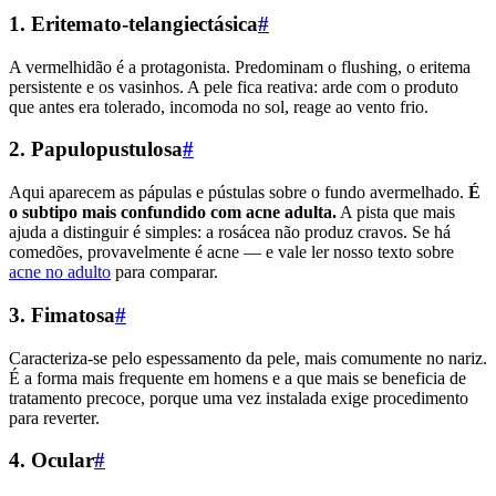
1. Eritemato-telangiectásica
#
A vermelhidão é a protagonista. Predominam o flushing, o eritema
persistente e os vasinhos. A pele fica reativa: arde com o produto
que antes era tolerado, incomoda no sol, reage ao vento frio.
2. Papulopustulosa
#
Aqui aparecem as pápulas e pústulas sobre o fundo avermelhado.
É
o subtipo mais confundido com acne adulta.
A pista que mais
ajuda a distinguir é simples: a rosácea não produz cravos. Se há
comedões, provavelmente é acne — e vale ler nosso texto sobre
acne no adulto
para comparar.
3. Fimatosa
#
Caracteriza-se pelo espessamento da pele, mais comumente no nariz.
É a forma mais frequente em homens e a que mais se beneficia de
tratamento precoce, porque uma vez instalada exige procedimento
para reverter.
4. Ocular
#