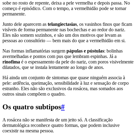
sobe no rosto de repente, deixa a pele vermelha e depois passa. No
começo é episódico. Com o tempo, a vermelhidão pode se tornar
permanente.
Junto dele aparecem as
telangiectasias
, os vasinhos finos que ficam
visíveis de forma permanente nas bochechas e ao redor do nariz.
Eles não somem sozinhos, e são um dos motivos que levam as
pessoas ao consultório — bem mais do que a vermelhidão em si.
Nas formas inflamatórias surgem
pápulas e pústulas
: bolinhas
avermelhadas e pontos com pus que lembram espinhas. Já a
rinofima
é o espessamento da pele do nariz, com poros visivelmente
dilatados, que se instala lentamente ao longo de anos.
Há ainda um conjunto de sintomas que quase ninguém associa à
pele: ardência, queimação, sensibilidade à luz e sensação de corpo
estranho. Eles não são exclusivos da rosácea, mas somados aos
outros sinais compõem o quadro.
Os quatro subtipos
#
A rosácea não se manifesta de um jeito só. A classificação
dermatológica reconhece quatro formas, que podem inclusive
coexistir na mesma pessoa.