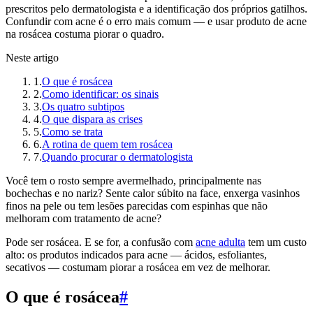
prescritos pelo dermatologista e a identificação dos próprios gatilhos.
Confundir com acne é o erro mais comum — e usar produto de acne
na rosácea costuma piorar o quadro.
Neste artigo
1
.
O que é rosácea
2
.
Como identificar: os sinais
3
.
Os quatro subtipos
4
.
O que dispara as crises
5
.
Como se trata
6
.
A rotina de quem tem rosácea
7
.
Quando procurar o dermatologista
Você tem o rosto sempre avermelhado, principalmente nas
bochechas e no nariz? Sente calor súbito na face, enxerga vasinhos
finos na pele ou tem lesões parecidas com espinhas que não
melhoram com tratamento de acne?
Pode ser rosácea. E se for, a confusão com
acne adulta
tem um custo
alto: os produtos indicados para acne — ácidos, esfoliantes,
secativos — costumam piorar a rosácea em vez de melhorar.
O que é rosácea
#