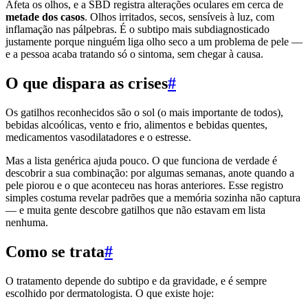
Afeta os olhos, e a SBD registra alterações oculares em cerca de
metade dos casos
. Olhos irritados, secos, sensíveis à luz, com
inflamação nas pálpebras. É o subtipo mais subdiagnosticado
justamente porque ninguém liga olho seco a um problema de pele —
e a pessoa acaba tratando só o sintoma, sem chegar à causa.
O que dispara as crises
#
Os gatilhos reconhecidos são o sol (o mais importante de todos),
bebidas alcoólicas, vento e frio, alimentos e bebidas quentes,
medicamentos vasodilatadores e o estresse.
Mas a lista genérica ajuda pouco. O que funciona de verdade é
descobrir a sua combinação: por algumas semanas, anote quando a
pele piorou e o que aconteceu nas horas anteriores. Esse registro
simples costuma revelar padrões que a memória sozinha não captura
— e muita gente descobre gatilhos que não estavam em lista
nenhuma.
Como se trata
#
O tratamento depende do subtipo e da gravidade, e é sempre
escolhido por dermatologista. O que existe hoje: