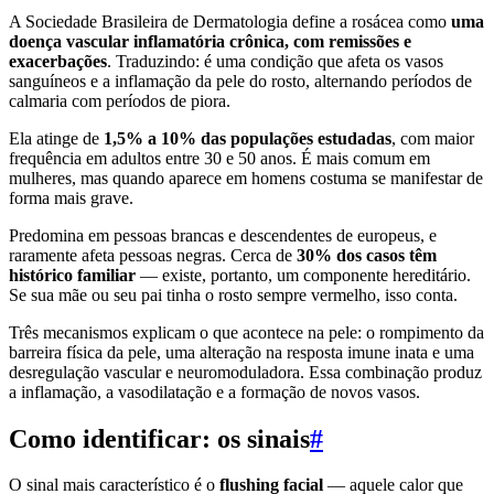
A Sociedade Brasileira de Dermatologia define a rosácea como
uma
doença vascular inflamatória crônica, com remissões e
exacerbações
. Traduzindo: é uma condição que afeta os vasos
sanguíneos e a inflamação da pele do rosto, alternando períodos de
calmaria com períodos de piora.
Ela atinge de
1,5% a 10% das populações estudadas
, com maior
frequência em adultos entre 30 e 50 anos. É mais comum em
mulheres, mas quando aparece em homens costuma se manifestar de
forma mais grave.
Predomina em pessoas brancas e descendentes de europeus, e
raramente afeta pessoas negras. Cerca de
30% dos casos têm
histórico familiar
— existe, portanto, um componente hereditário.
Se sua mãe ou seu pai tinha o rosto sempre vermelho, isso conta.
Três mecanismos explicam o que acontece na pele: o rompimento da
barreira física da pele, uma alteração na resposta imune inata e uma
desregulação vascular e neuromoduladora. Essa combinação produz
a inflamação, a vasodilatação e a formação de novos vasos.
Como identificar: os sinais
#
O sinal mais característico é o
flushing facial
— aquele calor que