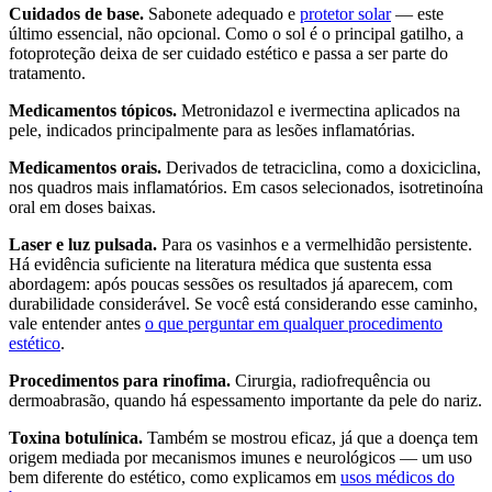
Cuidados de base.
Sabonete adequado e
protetor solar
— este
último essencial, não opcional. Como o sol é o principal gatilho, a
fotoproteção deixa de ser cuidado estético e passa a ser parte do
tratamento.
Medicamentos tópicos.
Metronidazol e ivermectina aplicados na
pele, indicados principalmente para as lesões inflamatórias.
Medicamentos orais.
Derivados de tetraciclina, como a doxiciclina,
nos quadros mais inflamatórios. Em casos selecionados, isotretinoína
oral em doses baixas.
Laser e luz pulsada.
Para os vasinhos e a vermelhidão persistente.
Há evidência suficiente na literatura médica que sustenta essa
abordagem: após poucas sessões os resultados já aparecem, com
durabilidade considerável. Se você está considerando esse caminho,
vale entender antes
o que perguntar em qualquer procedimento
estético
.
Procedimentos para rinofima.
Cirurgia, radiofrequência ou
dermoabrasão, quando há espessamento importante da pele do nariz.
Toxina botulínica.
Também se mostrou eficaz, já que a doença tem
origem mediada por mecanismos imunes e neurológicos — um uso
bem diferente do estético, como explicamos em
usos médicos do