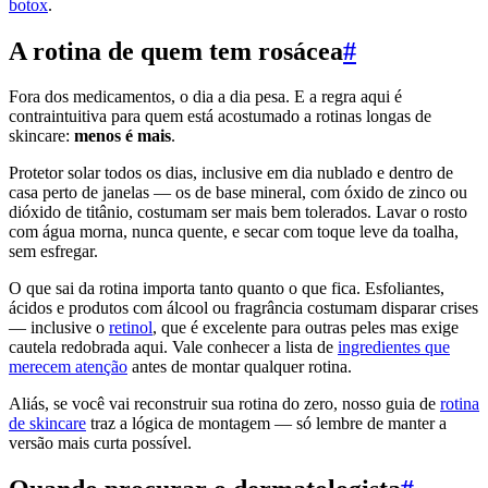
botox
.
A rotina de quem tem rosácea
#
Fora dos medicamentos, o dia a dia pesa. E a regra aqui é
contraintuitiva para quem está acostumado a rotinas longas de
skincare:
menos é mais
.
Protetor solar todos os dias, inclusive em dia nublado e dentro de
casa perto de janelas — os de base mineral, com óxido de zinco ou
dióxido de titânio, costumam ser mais bem tolerados. Lavar o rosto
com água morna, nunca quente, e secar com toque leve da toalha,
sem esfregar.
O que sai da rotina importa tanto quanto o que fica. Esfoliantes,
ácidos e produtos com álcool ou fragrância costumam disparar crises
— inclusive o
retinol
, que é excelente para outras peles mas exige
cautela redobrada aqui. Vale conhecer a lista de
ingredientes que
merecem atenção
antes de montar qualquer rotina.
Aliás, se você vai reconstruir sua rotina do zero, nosso guia de
rotina
de skincare
traz a lógica de montagem — só lembre de manter a
versão mais curta possível.