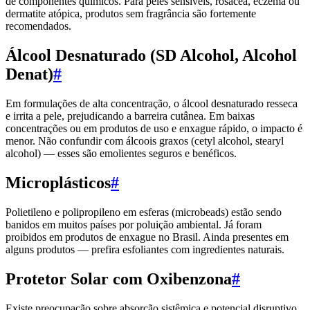
de componentes químicos. Para peles sensíveis, rosacea, eczema ou
dermatite atópica, produtos sem fragrância são fortemente
recomendados.
Álcool Desnaturado (SD Alcohol, Alcohol
Denat)
#
Em formulações de alta concentração, o álcool desnaturado resseca
e irrita a pele, prejudicando a barreira cutânea. Em baixas
concentrações ou em produtos de uso e enxague rápido, o impacto é
menor. Não confundir com álcoois graxos (cetyl alcohol, stearyl
alcohol) — esses são emolientes seguros e benéficos.
Microplásticos
#
Polietileno e polipropileno em esferas (microbeads) estão sendo
banidos em muitos países por poluição ambiental. Já foram
proibidos em produtos de enxague no Brasil. Ainda presentes em
alguns produtos — prefira esfoliantes com ingredientes naturais.
Protetor Solar com Oxibenzona
#
Existe preocupação sobre absorção sistêmica e potencial disruptivo