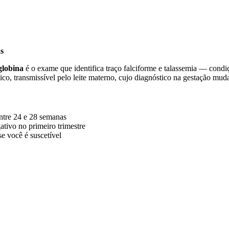
as
globina
é o exame que identifica traço falciforme e talassemia — con
o, transmissível pelo leite materno, cujo diagnóstico na gestação mu
entre 24 e 28 semanas
tivo no primeiro trimestre
e você é suscetível