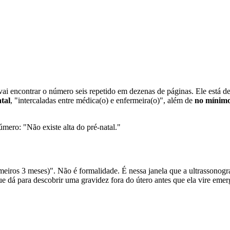
 vai encontrar o número seis repetido em dezenas de páginas. Ele está d
tal
, "intercaladas entre médica(o) e enfermeira(o)", além de
no mínimo
úmero: "Não existe alta do pré-natal."
meiros 3 meses)". Não é formalidade. É nessa janela que a ultrassonogra
ue dá para descobrir uma gravidez fora do útero antes que ela vire emer