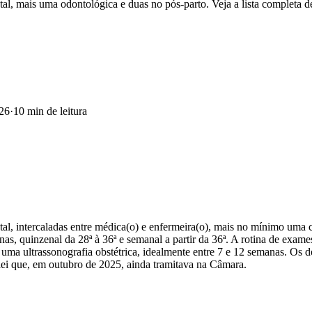
l, mais uma odontológica e duas no pós-parto. Veja a lista completa de
026
·
10
min de leitura
l, intercaladas entre médica(o) e enfermeira(o), mais no mínimo uma c
s, quinzenal da 28ª à 36ª e semanal a partir da 36ª. A rotina de exam
a ultrassonografia obstétrica, idealmente entre 7 e 12 semanas. Os do
 lei que, em outubro de 2025, ainda tramitava na Câmara.