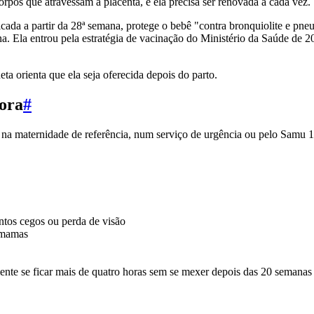
corpos que atravessam a placenta, e ela precisa ser renovada a cada vez.
licada a partir da 28ª semana, protege o bebê "contra bronquiolite e p
rna. Ela entrou pela estratégia de vacinação do Ministério da Saúde d
ta orienta que ela seja oferecida depois do parto.
hora
#
na maternidade de referência, num serviço de urgência ou pelo Samu 
pontos cegos ou perda de visão
s mamas
mente se ficar mais de quatro horas sem se mexer depois das 20 semanas