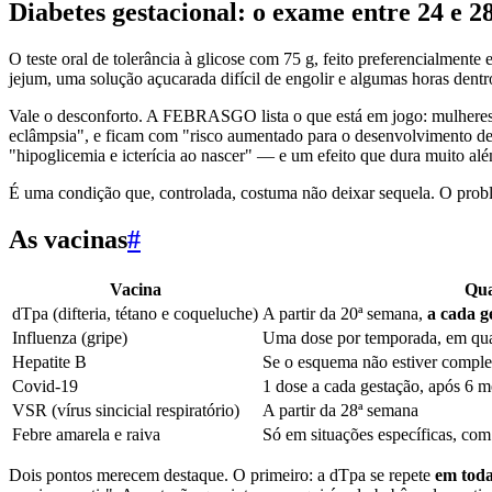
Diabetes gestacional: o exame entre 24 e 
O teste oral de tolerância à glicose com 75 g, feito preferencialmente
jejum, uma solução açucarada difícil de engolir e algumas horas dentr
Vale o desconforto. A FEBRASGO lista o que está em jogo: mulheres 
eclâmpsia", e ficam com "risco aumentado para o desenvolvimento de di
"hipoglicemia e icterícia ao nascer" — e um efeito que dura muito alé
É uma condição que, controlada, costuma não deixar sequela. O probl
As vacinas
#
Vacina
Qu
dTpa (difteria, tétano e coqueluche)
A partir da 20ª semana,
a cada g
Influenza (gripe)
Uma dose por temporada, em qua
Hepatite B
Se o esquema não estiver complet
Covid-19
1 dose a cada gestação, após 6 m
VSR (vírus sincicial respiratório)
A partir da 28ª semana
Febre amarela e raiva
Só em situações específicas, com
Dois pontos merecem destaque. O primeiro: a dTpa se repete
em toda