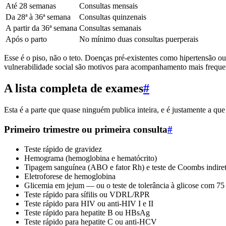
Até 28 semanas
Consultas mensais
Da 28ª à 36ª semana
Consultas quinzenais
A partir da 36ª semana
Consultas semanais
Após o parto
No mínimo duas consultas puerperais
Esse é o piso, não o teto. Doenças pré-existentes como hipertensão o
vulnerabilidade social são motivos para acompanhamento mais frequen
A lista completa de exames
#
Esta é a parte que quase ninguém publica inteira, e é justamente a que
Primeiro trimestre ou primeira consulta
#
Teste rápido de gravidez
Hemograma (hemoglobina e hematócrito)
Tipagem sanguínea (ABO e fator Rh) e teste de Coombs indiret
Eletroforese de hemoglobina
Glicemia em jejum — ou o teste de tolerância à glicose com 75 
Teste rápido para sífilis ou VDRL/RPR
Teste rápido para HIV ou anti-HIV I e II
Teste rápido para hepatite B ou HBsAg
Teste rápido para hepatite C ou anti-HCV