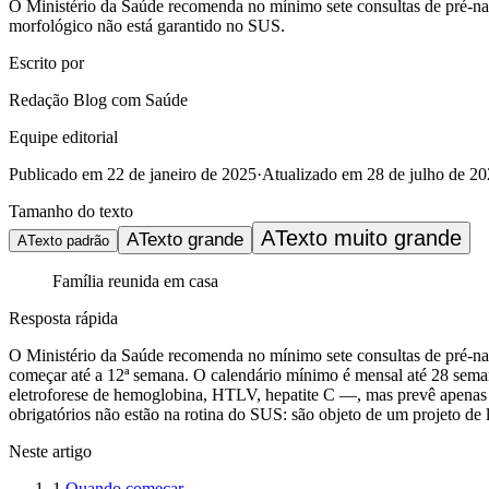
O Ministério da Saúde recomenda no mínimo sete consultas de pré-nata
morfológico não está garantido no SUS.
Escrito por
Redação Blog com Saúde
Equipe editorial
Publicado em
22 de janeiro de 2025
·
Atualizado em
28 de julho de 2
Tamanho do texto
A
Texto muito grande
A
Texto grande
A
Texto padrão
Família reunida em casa
Resposta rápida
O Ministério da Saúde recomenda no mínimo sete consultas de pré-nata
começar até a 12ª semana. O calendário mínimo é mensal até 28 semana
eletroforese de hemoglobina, HTLV, hepatite C —, mas prevê apenas um
obrigatórios não estão na rotina do SUS: são objeto de um projeto de
Neste artigo
1
.
Quando começar