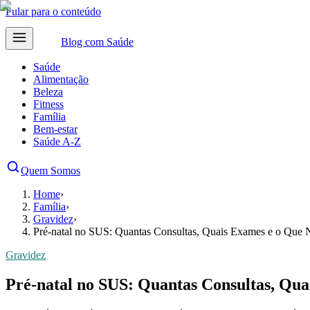
Pular para o conteúdo
Blog com
Saúde
Saúde
Alimentação
Beleza
Fitness
Família
Bem-estar
Saúde A-Z
Quem Somos
Home
›
Família
›
Gravidez
›
Pré-natal no SUS: Quantas Consultas, Quais Exames e o Que 
Gravidez
Pré-natal no SUS: Quantas Consultas, Qua