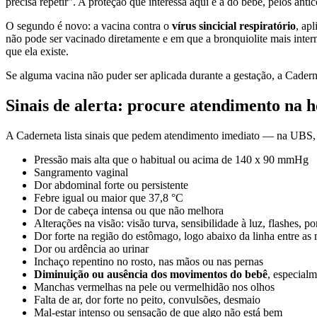
precisa repetir". A proteção que interessa aqui é a do bebê, pelos anti
O segundo é novo: a vacina contra o
vírus sincicial respiratório
, ap
não pode ser vacinado diretamente e em que a bronquiolite mais inte
que ela existe.
Se alguma vacina não puder ser aplicada durante a gestação, a Caderne
Sinais de alerta: procure atendimento na 
A Caderneta lista sinais que pedem atendimento imediato — na UBS, 
Pressão mais alta que o habitual ou acima de 140 x 90 mmHg
Sangramento vaginal
Dor abdominal forte ou persistente
Febre igual ou maior que 37,8 °C
Dor de cabeça intensa ou que não melhora
Alterações na visão: visão turva, sensibilidade à luz, flashes, 
Dor forte na região do estômago, logo abaixo da linha entre a
Dor ou ardência ao urinar
Inchaço repentino no rosto, nas mãos ou nas pernas
Diminuição ou ausência dos movimentos do bebê
, especial
Manchas vermelhas na pele ou vermelhidão nos olhos
Falta de ar, dor forte no peito, convulsões, desmaio
Mal-estar intenso ou sensação de que algo não está bem