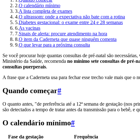
2
.
O calendário mínimo
3
.
A lista completa de exames
4
.
O ultrassom: onde a expectativa não bate com a rotina
5
.
Diabetes gestacional: o exame entre 24 e 28 semanas
6
.
As vacinas
7
.
Sinais de alerta: procure atendimento na hora
8
.
O item da Caderneta que quase ninguém comenta
9
.
O que levar para a próxima consulta
Se você procurar hoje quantas consultas de pré-natal são necessárias,
Ministério da Saúde, recomenda
no mínimo sete consultas de pré-na
consultas puerperais
.
A frase que a Caderneta usa para fechar esse trecho vale mais que o n
Quando começar
#
O quanto antes, "de preferência até a 12ª semana de gestação (nos pri
são detectados a tempo de tratar antes da transmissão para o bebê, e q
O calendário mínimo
#
Fase da gestação
Frequência