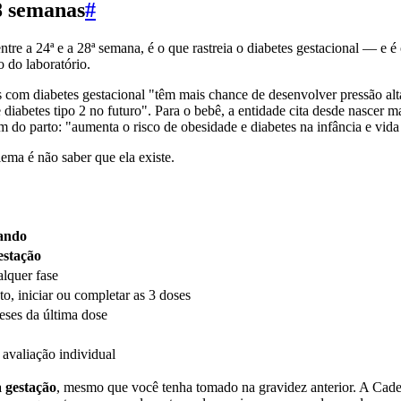
28 semanas
#
 entre a 24ª e a 28ª semana, é o que rastreia o diabetes gestacional — e
o do laboratório.
com diabetes gestacional "têm mais chance de desenvolver pressão alt
abetes tipo 2 no futuro". Para o bebê, a entidade cita desde nascer ma
m do parto: "aumenta o risco de obesidade e diabetes na infância e vida
ema é não saber que ela existe.
ando
estação
lquer fase
o, iniciar ou completar as 3 doses
eses da última dose
 avaliação individual
 gestação
, mesmo que você tenha tomado na gravidez anterior. A Cade