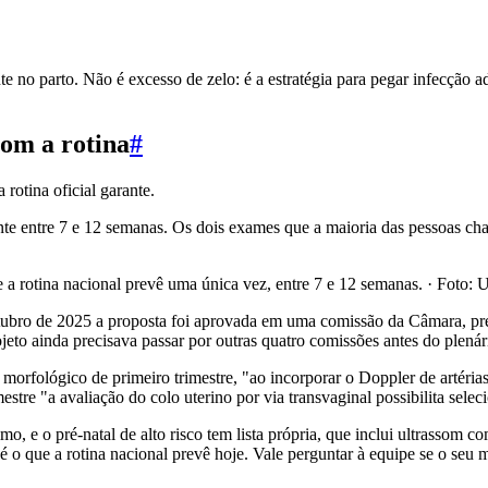
te no parto. Não é excesso de zelo: é a estratégia para pegar infecção 
com a rotina
#
 rotina oficial garante.
ente entre 7 e 12 semanas. Os dois exames que a maioria das pessoas c
 rotina nacional prevê uma única vez, entre 7 e 12 semanas.
· Foto:
U
bro de 2025 a proposta foi aprovada em uma comissão da Câmara, pre
rojeto ainda precisava passar por outras quatro comissões antes do plen
lógico de primeiro trimestre, "ao incorporar o Doppler de artérias ute
tre "a avaliação do colo uterino por via transvaginal possibilita sele
mo, e o pré-natal de alto risco tem lista própria, que inclui ultrassom
é o que a rotina nacional prevê hoje. Vale perguntar à equipe se o seu 