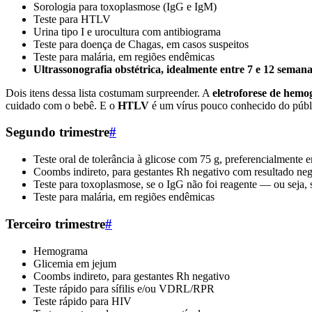
Sorologia para toxoplasmose (IgG e IgM)
Teste para HTLV
Urina tipo I e urocultura com antibiograma
Teste para doença de Chagas, em casos suspeitos
Teste para malária, em regiões endêmicas
Ultrassonografia obstétrica, idealmente entre 7 e 12 seman
Dois itens dessa lista costumam surpreender. A
eletroforese de hemo
cuidado com o bebê. E o
HTLV
é um vírus pouco conhecido do públic
Segundo trimestre
#
Teste oral de tolerância à glicose com 75 g, preferencialmente 
Coombs indireto, para gestantes Rh negativo com resultado nega
Teste para toxoplasmose, se o IgG não foi reagente — ou seja, s
Teste para malária, em regiões endêmicas
Terceiro trimestre
#
Hemograma
Glicemia em jejum
Coombs indireto, para gestantes Rh negativo
Teste rápido para sífilis e/ou VDRL/RPR
Teste rápido para HIV