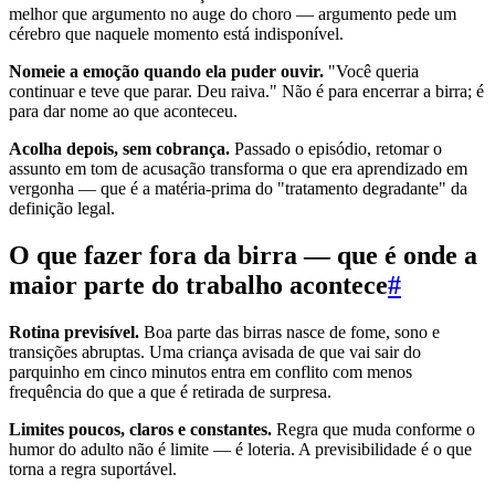
melhor que argumento no auge do choro — argumento pede um
cérebro que naquele momento está indisponível.
Nomeie a emoção quando ela puder ouvir.
"Você queria
continuar e teve que parar. Deu raiva." Não é para encerrar a birra; é
para dar nome ao que aconteceu.
Acolha depois, sem cobrança.
Passado o episódio, retomar o
assunto em tom de acusação transforma o que era aprendizado em
vergonha — que é a matéria-prima do "tratamento degradante" da
definição legal.
O que fazer fora da birra — que é onde a
maior parte do trabalho acontece
#
Rotina previsível.
Boa parte das birras nasce de fome, sono e
transições abruptas. Uma criança avisada de que vai sair do
parquinho em cinco minutos entra em conflito com menos
frequência do que a que é retirada de surpresa.
Limites poucos, claros e constantes.
Regra que muda conforme o
humor do adulto não é limite — é loteria. A previsibilidade é o que
torna a regra suportável.