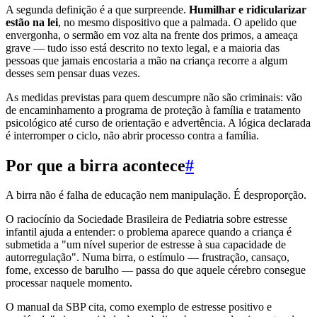
A segunda definição é a que surpreende.
Humilhar e ridicularizar
estão na lei
, no mesmo dispositivo que a palmada. O apelido que
envergonha, o sermão em voz alta na frente dos primos, a ameaça
grave — tudo isso está descrito no texto legal, e a maioria das
pessoas que jamais encostaria a mão na criança recorre a algum
desses sem pensar duas vezes.
As medidas previstas para quem descumpre não são criminais: vão
de encaminhamento a programa de proteção à família e tratamento
psicológico até curso de orientação e advertência. A lógica declarada
é interromper o ciclo, não abrir processo contra a família.
Por que a birra acontece
#
A birra não é falha de educação nem manipulação. É desproporção.
O raciocínio da Sociedade Brasileira de Pediatria sobre estresse
infantil ajuda a entender: o problema aparece quando a criança é
submetida a "um nível superior de estresse à sua capacidade de
autorregulação". Numa birra, o estímulo — frustração, cansaço,
fome, excesso de barulho — passa do que aquele cérebro consegue
processar naquele momento.
O manual da SBP cita, como exemplo de estresse positivo e