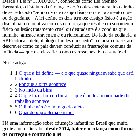
Desde a Lei nº 13.010/2014, conhecida como Lei Menino
Bernardo, o Estatuto da Criança e do Adolescente garante o direito
de ser educado "sem o uso de castigo físico ou de tratamento cruel
ou degradante". A lei define os dois termos: castigo físico é a ação
disciplinar ou punitiva com uso da força que resulte em sofrimento
físico ou lesão; tratamento cruel ou degradante é a conduta que
humilhe, ameace gravemente ou ridicularize. Do lado da pediatria, a
SBP coloca "afeto, diálogo, limites e respeito" na mesma frase, ao
descrever como os pais devem conduzir as frustrações comuns da
infância — que ela classifica como estresse positivo e saudável.
Neste artigo
1
.
O que a lei define — e o que quase ninguém sabe que está
incluído
2
.
Por que a birra acontece
3
.
No meio da birra
4
.
O que fazer fora da birra — que é onde a maior parte do
trabalho acontece
5
.
O limite não é o inimigo do afeto
6
.
Quando o problema é maior
Há uma informação sobre educação infantil no Brasil que muita
gente ainda não sabe:
desde 2014, bater em criança como forma
de correção é contrário à lei
.