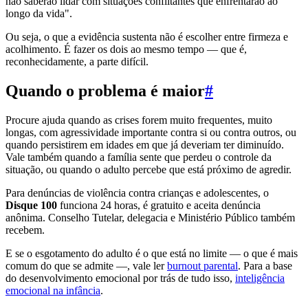
não saberão lidar com situações conflitantes que enfrentarão ao
longo da vida".
Ou seja, o que a evidência sustenta não é escolher entre firmeza e
acolhimento. É fazer os dois ao mesmo tempo — que é,
reconhecidamente, a parte difícil.
Quando o problema é maior
#
Procure ajuda quando as crises forem muito frequentes, muito
longas, com agressividade importante contra si ou contra outros, ou
quando persistirem em idades em que já deveriam ter diminuído.
Vale também quando a família sente que perdeu o controle da
situação, ou quando o adulto percebe que está próximo de agredir.
Para denúncias de violência contra crianças e adolescentes, o
Disque 100
funciona 24 horas, é gratuito e aceita denúncia
anônima. Conselho Tutelar, delegacia e Ministério Público também
recebem.
E se o esgotamento do adulto é o que está no limite — o que é mais
comum do que se admite —, vale ler
burnout parental
. Para a base
do desenvolvimento emocional por trás de tudo isso,
inteligência
emocional na infância
.