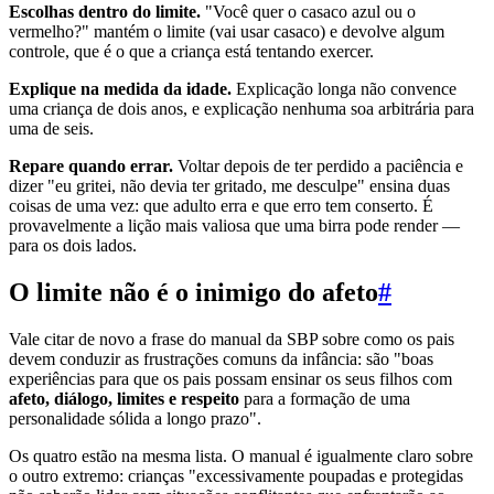
Escolhas dentro do limite.
"Você quer o casaco azul ou o
vermelho?" mantém o limite (vai usar casaco) e devolve algum
controle, que é o que a criança está tentando exercer.
Explique na medida da idade.
Explicação longa não convence
uma criança de dois anos, e explicação nenhuma soa arbitrária para
uma de seis.
Repare quando errar.
Voltar depois de ter perdido a paciência e
dizer "eu gritei, não devia ter gritado, me desculpe" ensina duas
coisas de uma vez: que adulto erra e que erro tem conserto. É
provavelmente a lição mais valiosa que uma birra pode render —
para os dois lados.
O limite não é o inimigo do afeto
#
Vale citar de novo a frase do manual da SBP sobre como os pais
devem conduzir as frustrações comuns da infância: são "boas
experiências para que os pais possam ensinar os seus filhos com
afeto, diálogo, limites e respeito
para a formação de uma
personalidade sólida a longo prazo".
Os quatro estão na mesma lista. O manual é igualmente claro sobre
o outro extremo: crianças "excessivamente poupadas e protegidas