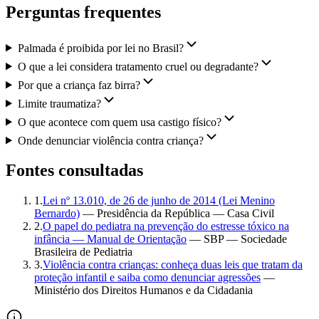
Perguntas frequentes
Palmada é proibida por lei no Brasil?
O que a lei considera tratamento cruel ou degradante?
Por que a criança faz birra?
Limite traumatiza?
O que acontece com quem usa castigo físico?
Onde denunciar violência contra criança?
Fontes consultadas
1
.
Lei nº 13.010, de 26 de junho de 2014 (Lei Menino
Bernardo)
—
Presidência da República — Casa Civil
2
.
O papel do pediatra na prevenção do estresse tóxico na
infância — Manual de Orientação
—
SBP — Sociedade
Brasileira de Pediatria
3
.
Violência contra crianças: conheça duas leis que tratam da
proteção infantil e saiba como denunciar agressões
—
Ministério dos Direitos Humanos e da Cidadania