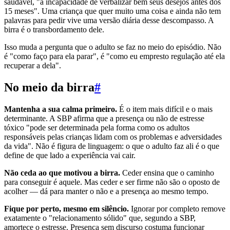
saudável, "a incapacidade de verbalizar bem seus desejos antes dos
15 meses". Uma criança que quer muito uma coisa e ainda não tem
palavras para pedir vive uma versão diária desse descompasso. A
birra é o transbordamento dele.
Isso muda a pergunta que o adulto se faz no meio do episódio. Não
é "como faço para ela parar", é "como eu empresto regulação até ela
recuperar a dela".
No meio da birra
#
Mantenha a sua calma primeiro.
É o item mais difícil e o mais
determinante. A SBP afirma que a presença ou não de estresse
tóxico "pode ser determinada pela forma como os adultos
responsáveis pelas crianças lidam com os problemas e adversidades
da vida". Não é figura de linguagem: o que o adulto faz ali é o que
define de que lado a experiência vai cair.
Não ceda ao que motivou a birra.
Ceder ensina que o caminho
para conseguir é aquele. Mas ceder e ser firme não são o oposto de
acolher — dá para manter o não e a presença ao mesmo tempo.
Fique por perto, mesmo em silêncio.
Ignorar por completo remove
exatamente o "relacionamento sólido" que, segundo a SBP,
amortece o estresse. Presença sem discurso costuma funcionar