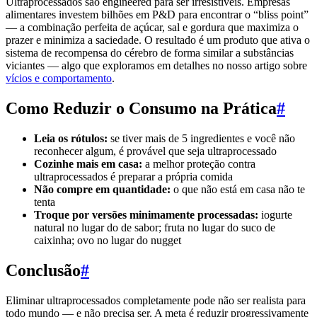
Ultraprocessados são engineered para ser irresistíveis. Empresas
alimentares investem bilhões em P&D para encontrar o “bliss point”
— a combinação perfeita de açúcar, sal e gordura que maximiza o
prazer e minimiza a saciedade. O resultado é um produto que ativa o
sistema de recompensa do cérebro de forma similar a substâncias
viciantes — algo que exploramos em detalhes no nosso artigo sobre
vícios e comportamento
.
Como Reduzir o Consumo na Prática
#
Leia os rótulos:
se tiver mais de 5 ingredientes e você não
reconhecer algum, é provável que seja ultraprocessado
Cozinhe mais em casa:
a melhor proteção contra
ultraprocessados é preparar a própria comida
Não compre em quantidade:
o que não está em casa não te
tenta
Troque por versões minimamente processadas:
iogurte
natural no lugar do de sabor; fruta no lugar do suco de
caixinha; ovo no lugar do nugget
Conclusão
#
Eliminar ultraprocessados completamente pode não ser realista para
todo mundo — e não precisa ser. A meta é reduzir progressivamente