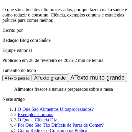
O que são alimentos ultraprocessados, por que fazem mal à saúde e
como reduzir o consumo. Ciência, exemplos comuns e estratégias
práticas para comer melhor.
Escrito por
Redação Blog com Saúde
Equipe editorial
Publicado em
28 de fevereiro de 2025
·
2
min de leitura
Tamanho do texto
A
Texto muito grande
A
Texto grande
A
Texto padrão
Alimentos frescos e naturais preparados sobre a mesa
Neste artigo
1
.
O Que São Alimentos Ultraprocessados?
2
.
Exemplos Comuns
3
.
O Que a Ciência Diz
4
.
Por Que São Tão Difíceis de Parar de Comer?
5
.
Como Reduzir o Consumo na Prática