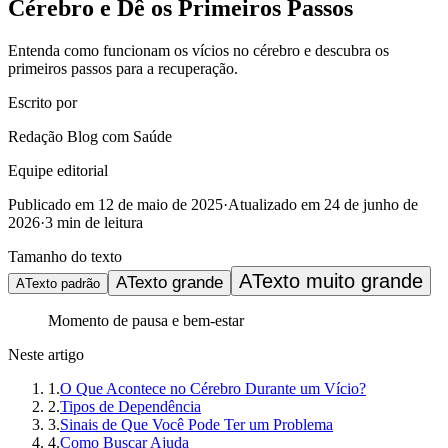
Cérebro e Dê os Primeiros Passos
Entenda como funcionam os vícios no cérebro e descubra os
primeiros passos para a recuperação.
Escrito por
Redação Blog com Saúde
Equipe editorial
Publicado em
12 de maio de 2025
·
Atualizado em
24 de junho de
2026
·
3
min de leitura
Tamanho do texto
A
Texto muito grande
A
Texto grande
A
Texto padrão
Momento de pausa e bem-estar
Neste artigo
1
.
O Que Acontece no Cérebro Durante um Vício?
2
.
Tipos de Dependência
3
.
Sinais de Que Você Pode Ter um Problema
4
.
Como Buscar Ajuda