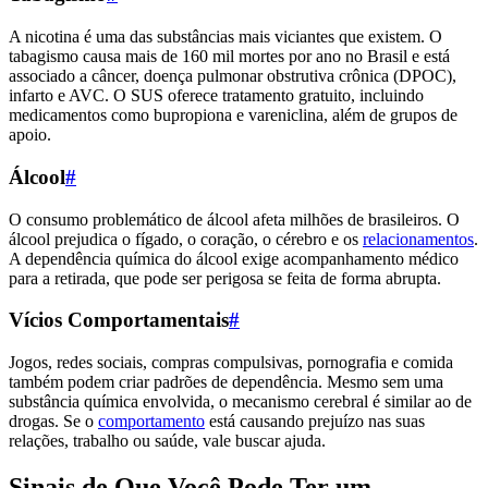
A nicotina é uma das substâncias mais viciantes que existem. O
tabagismo causa mais de 160 mil mortes por ano no Brasil e está
associado a câncer, doença pulmonar obstrutiva crônica (DPOC),
infarto e AVC. O SUS oferece tratamento gratuito, incluindo
medicamentos como bupropiona e vareniclina, além de grupos de
apoio.
Álcool
#
O consumo problemático de álcool afeta milhões de brasileiros. O
álcool prejudica o fígado, o coração, o cérebro e os
relacionamentos
.
A dependência química do álcool exige acompanhamento médico
para a retirada, que pode ser perigosa se feita de forma abrupta.
Vícios Comportamentais
#
Jogos, redes sociais, compras compulsivas, pornografia e comida
também podem criar padrões de dependência. Mesmo sem uma
substância química envolvida, o mecanismo cerebral é similar ao de
drogas. Se o
comportamento
está causando prejuízo nas suas
relações, trabalho ou saúde, vale buscar ajuda.
Sinais de Que Você Pode Ter um