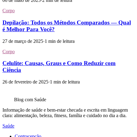
06 de maio de 2025
·
2
min de leitura
Corpo
Depilação: Todos os Métodos Comparados — Qual
é Melhor Para Você?
27 de março de 2025
·
1
min de leitura
Corpo
Celulite: Causas, Graus e Como Reduzir com
Ciência
26 de fevereiro de 2025
·
1
min de leitura
Blog com
Saúde
Informação de saúde e bem-estar checada e escrita em linguagem
clara: alimentação, beleza, fitness, família e cuidado no dia a dia.
Saúde
Contracepção