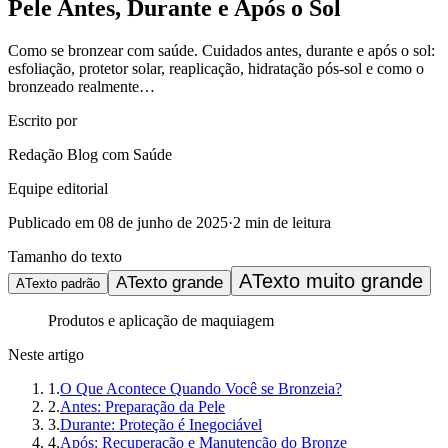
Pele Antes, Durante e Após o Sol
Como se bronzear com saúde. Cuidados antes, durante e após o sol:
esfoliação, protetor solar, reaplicação, hidratação pós-sol e como o
bronzeado realmente…
Escrito por
Redação Blog com Saúde
Equipe editorial
Publicado em
08 de junho de 2025
·
2
min de leitura
Tamanho do texto
A
Texto muito grande
A
Texto grande
A
Texto padrão
Produtos e aplicação de maquiagem
Neste artigo
1
.
O Que Acontece Quando Você se Bronzeia?
2
.
Antes: Preparação da Pele
3
.
Durante: Proteção é Inegociável
4
.
Após: Recuperação e Manutenção do Bronze