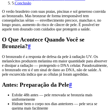
5
.
Conclusão
O verão brasileiro com suas praias, piscinas e sol generoso convida
ao bronzeado. Mas bronzear de forma irresponsável tem
consequências sérias — envelhecimento precoce, manchas e, no
longo prazo, aumento do risco de câncer de pele. É possível ter
aquele tom dourado com cuidados que protegem a saúde.
O Que Acontece Quando Você se
Bronzeia?
#
O bronzeado é a resposta de defesa da pele à radiação UV. Os
melanócitos produzem melanina em maior quantidade para absorver
e dissipar a radiação — protegendo o DNA celular. Paradoxalmente,
o bronzeado em si é um sinal de dano ao DNA, não de saúde. A
pele escurecida indica que as células já foram agredidas.
Antes: Preparação da Pele
#
Esfolie 48h antes — pele renovada se bronzeia mais
uniformemente
Hidrate bem o corpo nos dias anteriores — pele seca se
queima mais facilmente