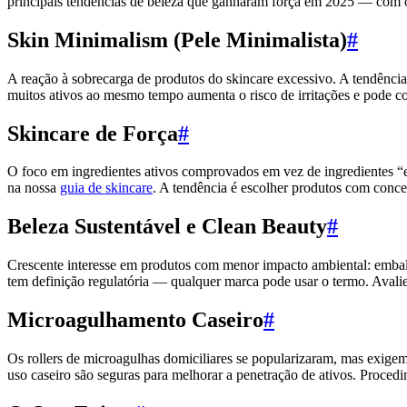
principais tendências de beleza que ganharam força em 2025 — com o
Skin Minimalism (Pele Minimalista)
#
A reação à sobrecarga de produtos do skincare excessivo. A tendência
muitos ativos ao mesmo tempo aumenta o risco de irritações e pode c
Skincare de Força
#
O foco em ingredientes ativos comprovados em vez de ingredientes “
na nossa
guia de skincare
. A tendência é escolher produtos com conce
Beleza Sustentável e Clean Beauty
#
Crescente interesse em produtos com menor impacto ambiental: embalag
tem definição regulatória — qualquer marca pode usar o termo. Avalie
Microagulhamento Caseiro
#
Os rollers de microagulhas domiciliares se popularizaram, mas exige
uso caseiro são seguras para melhorar a penetração de ativos. Proc