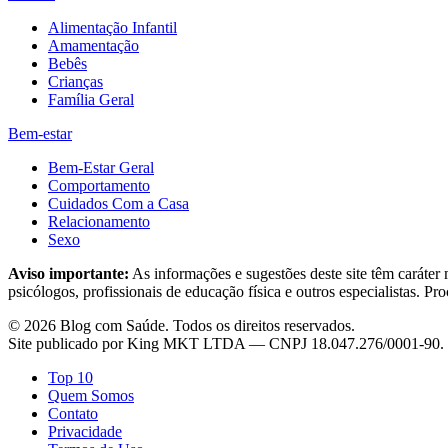
Alimentação Infantil
Amamentação
Bebês
Crianças
Família Geral
Bem-estar
Bem-Estar Geral
Comportamento
Cuidados Com a Casa
Relacionamento
Sexo
Aviso importante:
As informações e sugestões deste site têm caráter
psicólogos, profissionais de educação física e outros especialistas. Pr
©
2026
Blog com Saúde
. Todos os direitos reservados.
Site publicado por
King MKT LTDA
— CNPJ
18.047.276/0001-90
.
Top 10
Quem Somos
Contato
Privacidade