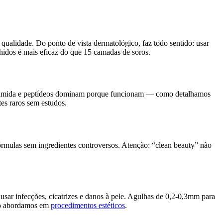
qualidade. Do ponto de vista dermatológico, faz todo sentido: usar
hidos é mais eficaz do que 15 camadas de soros.
acinamida e peptídeos dominam porque funcionam — como detalhamos
es raros sem estudos.
fórmulas sem ingredientes controversos. Atenção: “clean beauty” não
sar infecções, cicatrizes e danos à pele. Agulhas de 0,2-0,3mm para
omo abordamos em
procedimentos estéticos
.