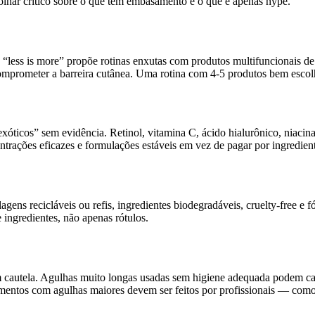
lhar crítico sobre o que tem embasamento e o que é apenas hype.
 “less is more” propõe rotinas enxutas com produtos multifuncionais de 
omprometer a barreira cutânea. Uma rotina com 4-5 produtos bem escol
exóticos” sem evidência. Retinol, vitamina C, ácido hialurônico, ni
ntrações eficazes e formulações estáveis em vez de pagar por ingredient
ens recicláveis ou refis, ingredientes biodegradáveis, cruelty-free e 
 ingredientes, não apenas rótulos.
m cautela. Agulhas muito longas usadas sem higiene adequada podem cau
edimentos com agulhas maiores devem ser feitos por profissionais — c