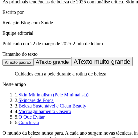
As principais tendências de beleza de 2025 com análise crítica. Skin
Escrito por
Redação Blog com Saúde
Equipe editorial
Publicado em
22 de março de 2025
·
2
min de leitura
Tamanho do texto
A
Texto muito grande
A
Texto grande
A
Texto padrão
Cuidados com a pele durante a rotina de beleza
Neste artigo
1
.
Skin Minimalism (Pele Minimalista)
2
.
Skincare de Força
3
.
Beleza Sustentável e Clean Beauty
4
.
Microagulhamento Caseiro
5
.
O Que Evitar
6
.
Conclusão
O mundo da beleza nunca para. A cada ano surgem novas técnicas, ing