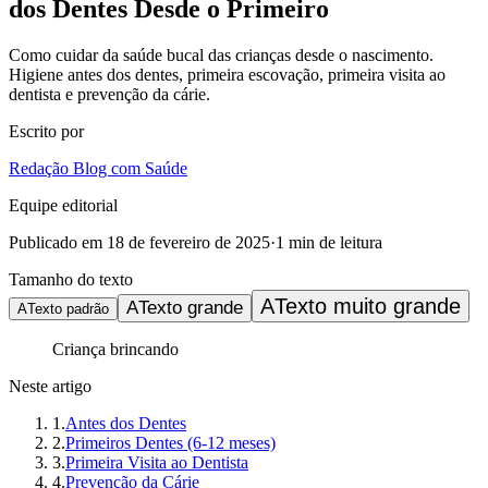
dos Dentes Desde o Primeiro
Como cuidar da saúde bucal das crianças desde o nascimento.
Higiene antes dos dentes, primeira escovação, primeira visita ao
dentista e prevenção da cárie.
Escrito por
Redação Blog com Saúde
Equipe editorial
Publicado em
18 de fevereiro de 2025
·
1
min de leitura
Tamanho do texto
A
Texto muito grande
A
Texto grande
A
Texto padrão
Criança brincando
Neste artigo
1
.
Antes dos Dentes
2
.
Primeiros Dentes (6-12 meses)
3
.
Primeira Visita ao Dentista
4
.
Prevenção da Cárie