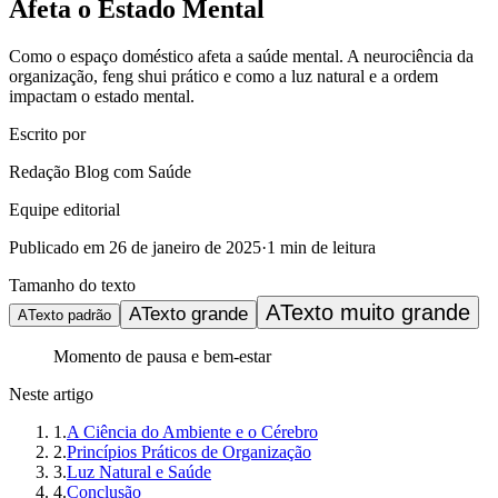
Afeta o Estado Mental
Como o espaço doméstico afeta a saúde mental. A neurociência da
organização, feng shui prático e como a luz natural e a ordem
impactam o estado mental.
Escrito por
Redação Blog com Saúde
Equipe editorial
Publicado em
26 de janeiro de 2025
·
1
min de leitura
Tamanho do texto
A
Texto muito grande
A
Texto grande
A
Texto padrão
Momento de pausa e bem-estar
Neste artigo
1
.
A Ciência do Ambiente e o Cérebro
2
.
Princípios Práticos de Organização
3
.
Luz Natural e Saúde
4
.
Conclusão