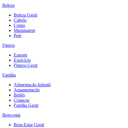
Beleza
Beleza Geral
Cabelo
Corpo
Maquiagem
Pele
Fitness
Esporte
Exercício
Fitness Geral
Família
Alimentação Infantil
Amamentação
Bebês
Crianças
Família Geral
Bem-estar
Bem-Estar Geral