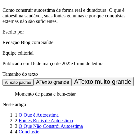
Como construir autoestima de forma real e duradoura. O que é
autoestima saudável, suas fontes genuínas e por que conquistas
externas não são suficientes.
Escrito por
Redação Blog com Saúde
Equipe editorial
Publicado em
16 de março de 2025
·
1
min de leitura
Tamanho do texto
A
Texto muito grande
A
Texto grande
A
Texto padrão
Momento de pausa e bem-estar
Neste artigo
1
.
O Que é Autoestima
2
.
Fontes Reais de Autoestima
3
.
O Que Não Constrói Autoestima
4
.
Conclusão